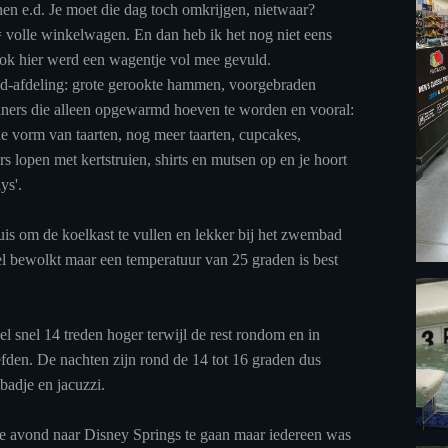
nen e.d. Je moet die dag toch omkrijgen, nietwaar?
= volle winkelwagen. En dan heb ik het nog niet eens
ook hier werd een wagentje vol mee gevuld.
od-afdeling: grote gerookte hammen, voorgebraden
iners die alleen opgewarmd hoeven te worden en vooral:
e vorm van taarten, nog meer taarten, cupcakes,
 lopen met kertstruien, shirts en mutsen op en je hoort
ays'.
is om de koelkast te vullen en lekker bij het zwembad
l bewolkt maar een temperatuur van 25 graden is best
el snel 14 treden hoger terwijl de rest rondom en in
fden. De nachten zijn rond de 14 tot 16 graden dus
adje en jacuzzi.
e avond naar Disney Springs te gaan maar iedereen was