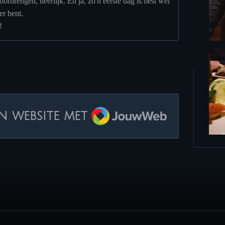
orbrengen, heerlijk. En ja, zo'n eerste dag is best wel
er bent.
!
JouwWeb
n website met