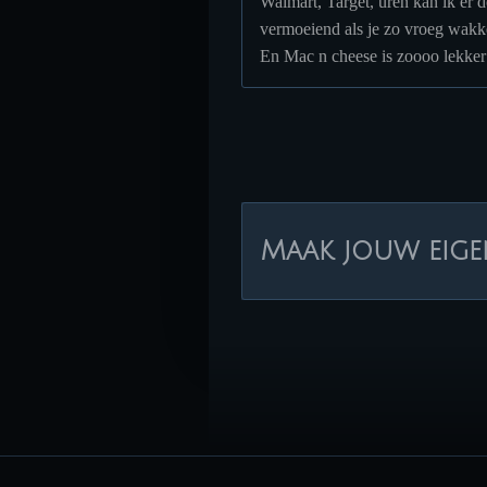
Walmart, Target, uren kan ik er do
vermoeiend als je zo vroeg wakk
En Mac n cheese is zoooo lekker
Maak jouw eige