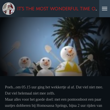
Ga
It's the most wonderful time of the year!
direct
naar
de
hoofdinhoud
Poeh...om 05.15 uur ging het wekkertje al af. Dat viel niet mee.
Dat viel helemaal niet mee zelfs.
Maar alles voor het goede doel: met een pontoonboot een paar
uurtjes dobberen bij Homosassa Springs, bijna 2 uur rijden van