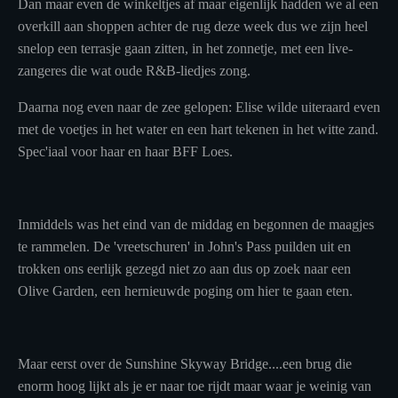
Dan maar even de winkeltjes af maar eigenlijk hadden we al een
overkill aan shoppen achter de rug deze week dus we zijn heel
snelop een terrasje gaan zitten, in het zonnetje, met een live-
zangeres die wat oude R&B-liedjes zong.
Daarna nog even naar de zee gelopen: Elise wilde uiteraard even
met de voetjes in het water en een hart tekenen in het witte zand.
Spec'iaal voor haar en haar BFF Loes.
Inmiddels was het eind van de middag en begonnen de maagjes
te rammelen. De 'vreetschuren' in John's Pass puilden uit en
trokken ons eerlijk gezegd niet zo aan dus op zoek naar een
Olive Garden, een hernieuwde poging om hier te gaan eten.
Maar eerst over de Sunshine Skyway Bridge....een brug die
enorm hoog lijkt als je er naar toe rijdt maar waar je weinig van