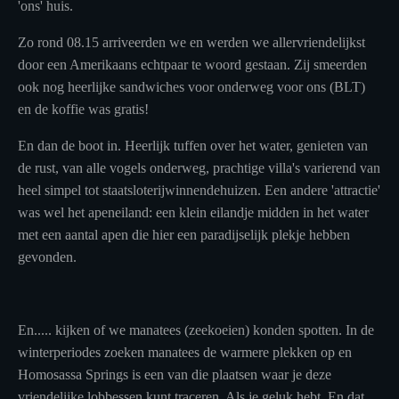
'ons' huis.
Zo rond 08.15 arriveerden we en werden we allervriendelijkst
door een Amerikaans echtpaar te woord gestaan. Zij smeerden
ook nog heerlijke sandwiches voor onderweg voor ons (BLT)
en de koffie was gratis!
En dan de boot in. Heerlijk tuffen over het water, genieten van
de rust, van alle vogels onderweg, prachtige villa's varierend van
heel simpel tot staatsloterijwinnendehuizen. Een andere 'attractie'
was wel het apeneiland: een klein eilandje midden in het water
met een aantal apen die hier een paradijselijk plekje hebben
gevonden.
En..... kijken of we manatees (zeekoeien) konden spotten. In de
winterperiodes zoeken manatees de warmere plekken op en
Homosassa Springs is een van die plaatsen waar je deze
vriendelijke lobbessen kunt traceren. Als je geluk hebt. En dat