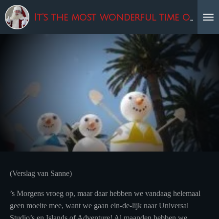
Ga
It's the most wonderful time of the year!
direct
naar
de
hoofdinhoud
(Verslag van Sanne)
’s Morgens vroeg op, maar daar hebben we vandaag helemaal
geen moeite mee, want we gaan ein-de-lijk naar Universal
Studio’s en Islands of Adventure! Al maanden hebben we