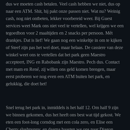
dus we moeten cash betalen. Veel cash hebben we niet, dus op
naar een ATM. Shit, hij pakt onze passen niet. Wat nu? Weinig
cash, nog niet ontbeten, lekker voorbereid weer. Bij Guest
services weet Mark ons niet veel te vertellen, wel krijgen we een
tegoedbon voor 2 maaltijden en 2 snacks per persoon. Mét
drankjes. Dat is lief! We gaan nog een winkeltje in om te kijken
of Steef zijn pas het wel doet, maar helaas. De cassiere van deze
winkel weet ons te vertellen dat het park geen Maestro
accepteert, ING en Rabobank zijn Maestro. Pech dus. Contact
met mam en René, zij willen ons geld komen brengen, maar
eerst proberen we nog even een ATM buiten het park, en
gelukkig, die doet het!
Snel terug het park in, inmiddels is het half 12. Om half 9 zijn
we binnen gekomen, dus het heeft ons best wat tijd gekost. We
eten een foot-long corndog met een cola zero, en Elise een
Cherry slushpuppy, en daarna haasten we ons naar Diagon