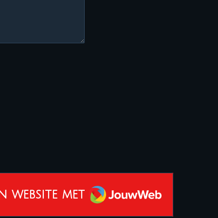
JouwWeb
n website met